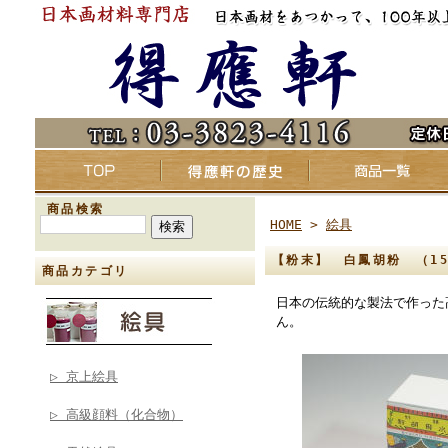
商品検索
HOME
>
絵具
【粉末】 白鳳胡粉 （1
商品カテゴリ
日本の伝統的な製法で作った
ん。
▷ 京上絵具
▷ 高級顔料（化合物）