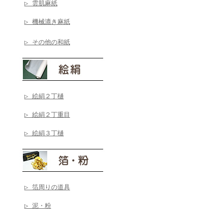
▷ 雲肌麻紙
▷ 機械漉き麻紙
▷ その他の和紙
▷ 絵絹２丁樋
▷ 絵絹２丁重目
▷ 絵絹３丁樋
▷ 箔周りの道具
▷ 泥・粉