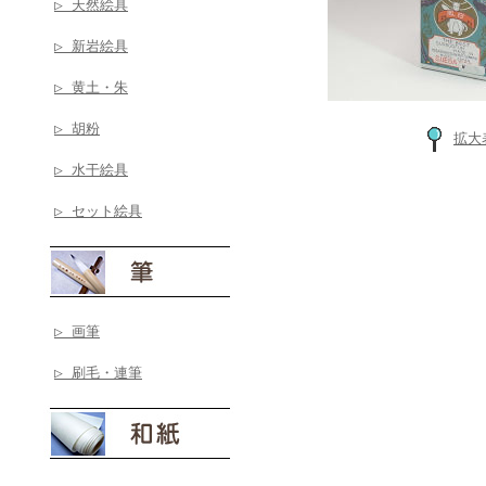
▷ 天然絵具
▷ 新岩絵具
▷ 黄土・朱
▷ 胡粉
拡大
▷ 水干絵具
▷ セット絵具
▷ 画筆
▷ 刷毛・連筆