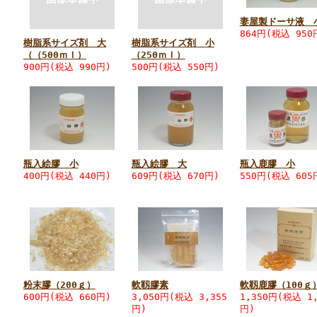
妻屋製ドーサ液 
864円
(税込 950
樹脂系サイズ剤 大
樹脂系サイズ剤 小
（（500ｍｌ）
（250ｍｌ）
900円
(税込 990円)
500円
(税込 550円)
瓶入絵膠 小
瓶入絵膠 大
瓶入鹿膠 小
400円
(税込 440円)
609円
(税込 670円)
550円
(税込 605
粉末膠（200ｇ）
軟靱膠素
軟靱鹿膠（100ｇ
600円
(税込 660円)
3,050円
(税込 3,355
1,350円
(税込 1,
円)
円)