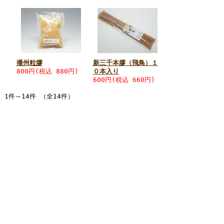
播州粒膠
新三千本膠（飛鳥）１
800円
(税込 880円)
０本入り
600円
(税込 660円)
1件～14件 （全14件）