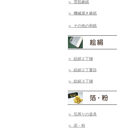
▷ 雲肌麻紙
▷ 機械漉き麻紙
▷ その他の和紙
▷ 絵絹２丁樋
▷ 絵絹２丁重目
▷ 絵絹３丁樋
▷ 箔周りの道具
▷ 泥・粉