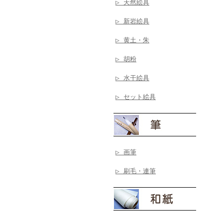
▷ 天然絵具
▷ 新岩絵具
▷ 黄土・朱
▷ 胡粉
▷ 水干絵具
▷ セット絵具
▷ 画筆
▷ 刷毛・連筆