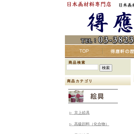
商品検索
商品カテゴリ
▷ 京上絵具
▷ 高級顔料（化合物）