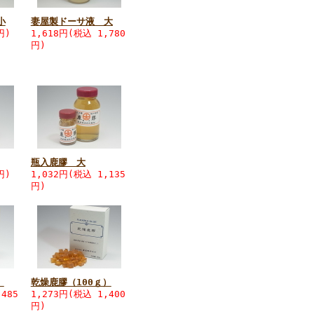
小
妻屋製ドーサ液 大
円)
1,618円
(税込 1,780
円)
瓶入鹿膠 大
円)
1,032円
(税込 1,135
円)
）
乾燥鹿膠（100ｇ）
485
1,273円
(税込 1,400
円)