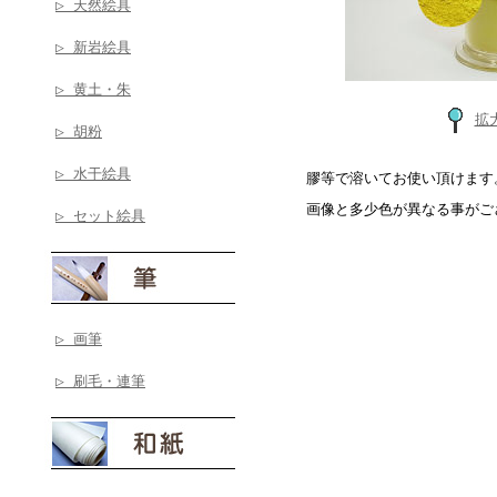
▷ 天然絵具
▷ 新岩絵具
▷ 黄土・朱
拡
▷ 胡粉
▷ 水干絵具
膠等で溶いてお使い頂けます
画像と多少色が異なる事がご
▷ セット絵具
▷ 画筆
▷ 刷毛・連筆