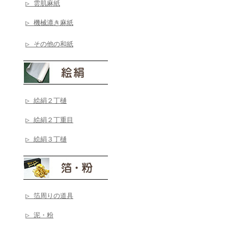
▷ 雲肌麻紙
▷ 機械漉き麻紙
▷ その他の和紙
▷ 絵絹２丁樋
▷ 絵絹２丁重目
▷ 絵絹３丁樋
▷ 箔周りの道具
▷ 泥・粉