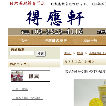
商品検索
HOME
>
絵具
>
高級顔料（
カドミウム レモン
商品カテゴリ
粒子が細かく使いやすい絵具
▷ 京上絵具
▷ 高級顔料（化合物）