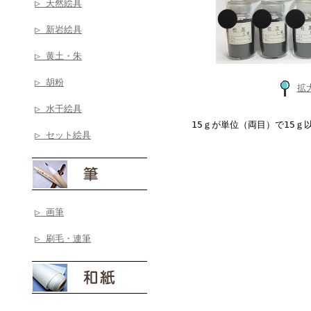
▷ 天然絵具
▷ 新岩絵具
▷ 黄土・朱
▷ 胡粉
拡
▷ 水干絵具
15ｇが単位（両目）で15
▷ セット絵具
▷ 画筆
▷ 刷毛・連筆