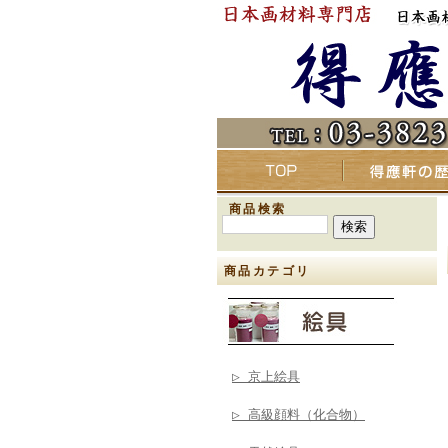
商品検索
商品カテゴリ
▷ 京上絵具
▷ 高級顔料（化合物）