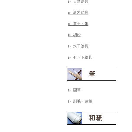
▷ 天然絵具
▷ 新岩絵具
▷ 黄土・朱
▷ 胡粉
▷ 水干絵具
▷ セット絵具
▷ 画筆
▷ 刷毛・連筆