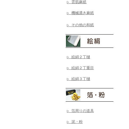
▷ 雲肌麻紙
▷ 機械漉き麻紙
▷ その他の和紙
▷ 絵絹２丁樋
▷ 絵絹２丁重目
▷ 絵絹３丁樋
▷ 箔周りの道具
▷ 泥・粉